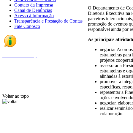
Contato da Imprensa
O Departamento de Coop
Canal de Denúncias
Diretoria Executiva na 
Acesso à Informação
parceiros internacionais
Transparência e Prestação de Contas
promoção de eventos que
Fale Conosco
responsável ainda por re
As principais ativida
negociar Acordos
estrangeiras para 
Fale com a Finep
projetos cooperat
assessorar a Pres
estrangeiras e o
Endereços e telefones da Finep
alinhadas à estra
promover a integr
específicas, resp
representar a Fin
Voltar ao topo
ações envolvendo 
negociar, elabora
realizar seminári
colaboração.