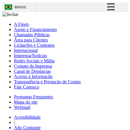
BRASIL
Simplifique!
A Finep
Comunica BR
Apoio e Financiamento
Chamadas Públicas
Participe
Área para Clientes
Acesso à informação
Licitações e Contratos
Internacional
Legislação
Imprensa/Notícias
Redes Sociais e Mídia
Canais
Contato da Imprensa
Canal de Denúncias
Acesso à Informação
Transparência e Prestação de Contas
Fale Conosco
Perguntas Frequentes
Mapa do site
Webmail
Acessibilidade
|
Alto Contraste